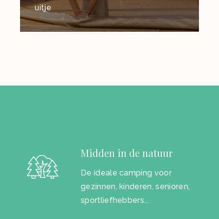
uitje
Midden in de natuur
De ideale camping voor
gezinnen, kinderen, senioren,
sportliefhebbers...