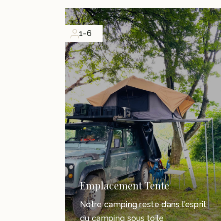
1-6
Emplacement Tente
Notre camping reste dans l’esprit
du camping sous toile