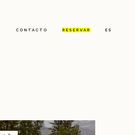
FR
EN
S
CONTACTO
RESERVAR
ES
NL
s
FR
EN
NL