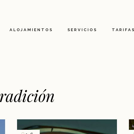
ntación
Restaurante
a historia
Bienestar
ALOJAMIENTOS
SERVICIOS
TARIFA
sponsable
Parque acuático
interactivo
Espacio fitness
eta accueil vélo
Ocio
Actividades para niño
n
Restaurante
oria
Bienestar
tradición
able
Parque acuático
tivo
Espacio fitness
ueil vélo
Ocio
Actividades para niños