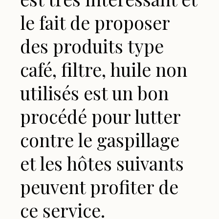
le fait de proposer
ca
.
des produits type
hu
i
café, filtre, huile non
Le
la
utilisés est un bon
su
procédé pour lutter
pi
contre le gaspillage
mo
et les hôtes suivants
ma
peuvent profiter de
Émil
ce service.
EN 