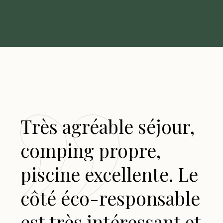
Très agréable séjour,
Tr
comping propre,
re
ur
piscine excellente. Le
po
côté éco-responsable
al
est très intéressant et
ra